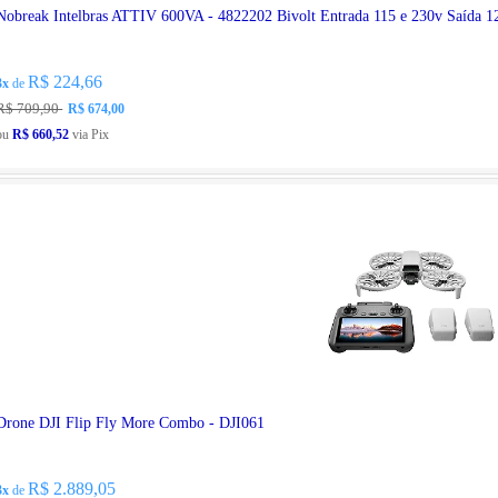
Nobreak Intelbras ATTIV 600VA - 4822202 Bivolt Entrada 115 e 230v Saída 12
R$ 224,66
3x
de
R$ 709,90
R$ 674,00
ou
R$ 660,52
via Pix
Drone DJI Flip Fly More Combo - DJI061
R$ 2.889,05
3x
de