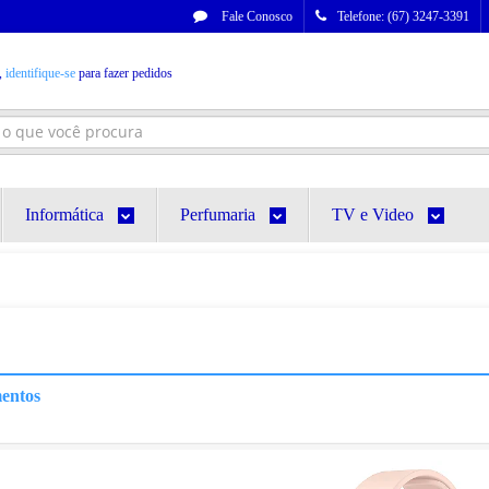
Fale Conosco
Telefone: (67) 3247-3391
,
identifique-se
para fazer pedidos
Informática
Perfumaria
TV e Video
entos