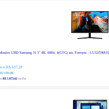
Monitor UHD Samsung 31.5" 4K, 60Hz, 4(GTG) ms, Freesync - LU32J590
R$ 637,28
3x
de
R$ 1.911,86
ou
R$ 1.873,62
via Pix