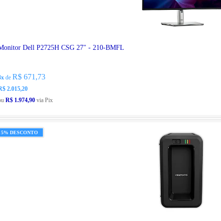
Monitor Dell P2725H CSG 27" - 210-BMFL
R$ 671,73
3x
de
R$ 2.015,20
ou
R$ 1.974,90
via Pix
5% DESCONTO