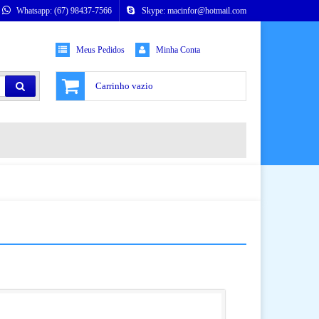
Whatsapp: (67) 98437-7566
Skype: macinfor@hotmail.com
Meus Pedidos
Minha Conta
Carrinho vazio