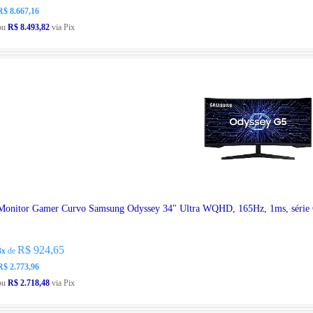
R$ 8.667,16
ou
R$ 8.493,82
via Pix
Monitor Gamer Curvo Samsung Odyssey 34" Ultra WQHD, 165Hz, 1ms, sé
R$ 924,65
3x
de
R$ 2.773,96
ou
R$ 2.718,48
via Pix